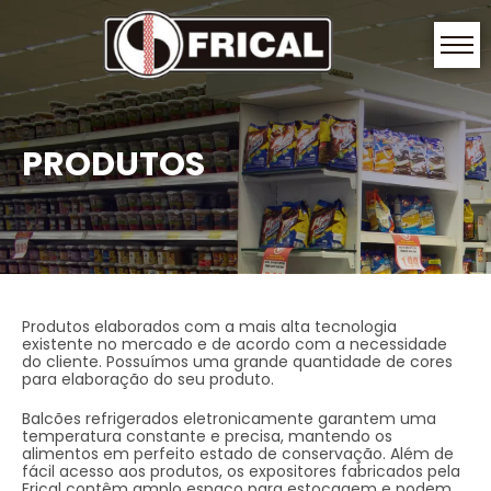
PRODUTOS
Produtos elaborados com a mais alta tecnologia
existente no mercado e de acordo com a necessidade
do cliente. Possuímos uma grande quantidade de cores
para elaboração do seu produto.
Balcões refrigerados eletronicamente garantem uma
temperatura constante e precisa, mantendo os
alimentos em perfeito estado de conservação. Além de
fácil acesso aos produtos, os expositores fabricados pela
Frical contêm amplo espaço para estocagem e podem