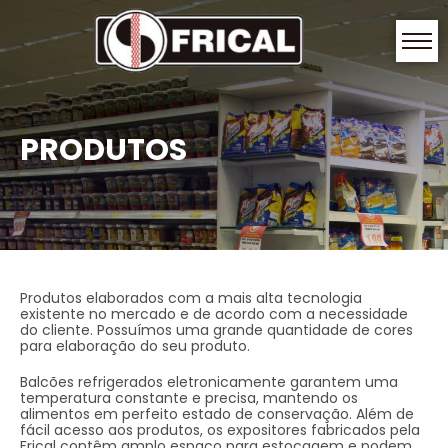
PRODUTOS
Produtos elaborados com a mais alta tecnologia
existente no mercado e de acordo com a necessidade
do cliente. Possuímos uma grande quantidade de cores
para elaboração do seu produto.
Balcões refrigerados eletronicamente garantem uma
temperatura constante e precisa, mantendo os
alimentos em perfeito estado de conservação. Além de
fácil acesso aos produtos, os expositores fabricados pela
Frical contêm amplo espaço para estocagem e podem